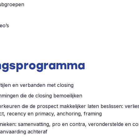
subgroepen
deo’s
ingsprogramma
ijlen en verbanden met closing
mmingen die de closing bemoeilijken
rkeuren die de prospect makkelijker laten beslissen: verlie
ct, recency en primacy, anchoring, framing
hnieken: samenvatting, pro en contra, veronderstelde en co
aanvaarding achteraf