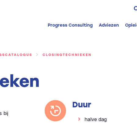
Z
n
Progress Consulting
Adviezen
Ople
NGSCATALOGUS
CLOSINGTECHNIEKEN
ieken
Duur
 bij
halve dag