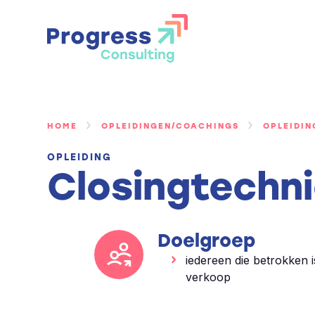
Ga
naar
de
inhoud
HOME
OPLEIDINGEN/COACHINGS
OPLEIDI
OPLEIDING
Closingtechn
Doelgroep
iedereen die betrokken is
verkoop