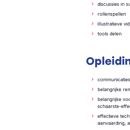
discussies in 
rollenspellen
illustratieve vi
tools delen
Opleid
communicatiest
belangrijke re
belangrijke voo
schaarste-effe
effectieve tec
aanvaarding, 