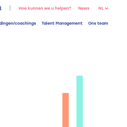
oeken
Hoe kunnen we u helpen?
News
NL
aar:
FR
idingen/coachings
Talent Management
Ons team
EN