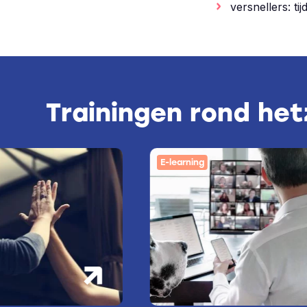
versnellers: t
Trainingen rond he
E-learning