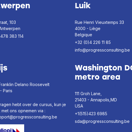
twerpen
Luik
raat, 103
Rue Henri Vieuxtemps 33
 Antwerpen
4000 - Liège
Belgique
)478 383 114
+32 (0)4 226 11 85
info@progressconsulting.be
ijs
Washington D
metro area
Franklin Delano Roosevelt
- Paris
111 Groh Lane,
21403 - Annapolis,MD
vragen hebt over de cursus, kun je
USA
t met ons opnemen via :
+1(515)423 6985
pport@progressconsulting.be
sda@progressconsulting.be