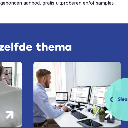
ijdgebonden aanbod, gratis uitproberen en/of samples
tzelfde thema
Sleu