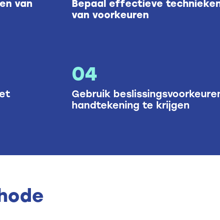
en van
Bepaal effectieve technieken
van voorkeuren
04
et
Gebruik beslissingsvoorkeur
handtekening te krijgen
hode