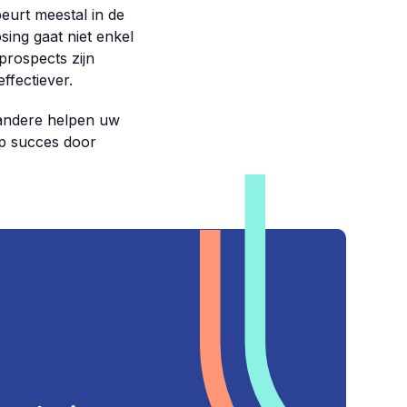
urt meestal in de
osing gaat niet enkel
prospects zijn
ffectiever.
, andere helpen uw
op succes door