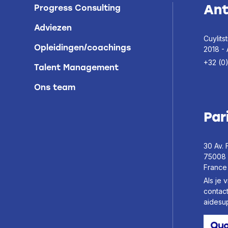
An
Progress Consulting
Adviezen
Cuylitst
Opleidingen/coachings
2018 -
+32 (0
Talent Management
Ons team
Par
30 Av. 
75008 
France
Als je 
contac
aidesu