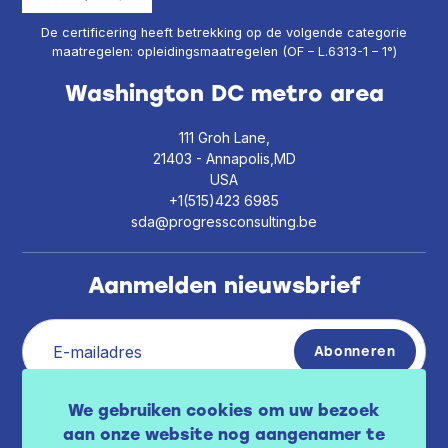
De certificering heeft betrekking op de volgende categorie
maatregelen: opleidingsmaatregelen (OF – L.6313-1 – 1°)
Washington DC metro area
111 Groh Lane,
21403 - Annapolis,MD
USA
+1(515)423 6985
sda@progressconsulting.be
Aanmelden nieuwsbrief
We gebruiken cookies om uw bezoek
Ik heb het privacybeleid gelezen
beschikbaar
aan onze website nog aangenamer te
.
hier