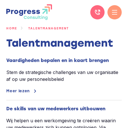
Ga
naar
de
inhoud
HOME
TALENTMANAGEMENT
Talentmanagement
Vaardigheden bepalen en in kaart brengen
Stem de strategische challenges van uw organisatie
af op uw personeelsbeleid
Meer lezen
De skills van uw medewerkers uitbouwen
Wij helpen u een werkomgeving te creëren waarin
uw medewerkers zich kunnen ontplooien. Via