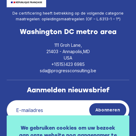
De certificering heeft betrekking op de volgende categorie
maatregelen: opleidingsmaatregelen (OF – L.6313-1 – 1°)
Washington DC metro area
111 Groh Lane,
21403 - Annapolis,MD
USA
+1(515)423 6985
sda@progressconsulting.be
Aanmelden nieuwsbrief
We gebruiken cookies om uw bezoek
Ik heb het privacybeleid gelezen
beschikbaar
aan onze website nog aangenamer te