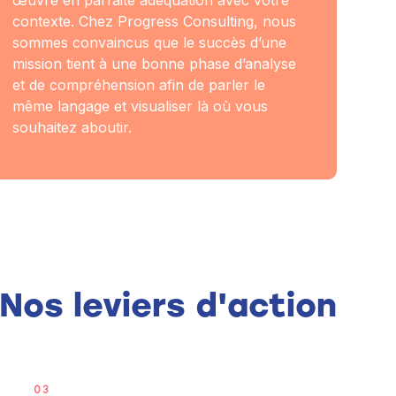
contexte. Chez Progress Consulting, nous
sommes convaincus que le succès d’une
mission tient à une bonne phase d’analyse
et de compréhension afin de parler le
même langage et visualiser là où vous
souhaitez aboutir.
Nos leviers d'action
03