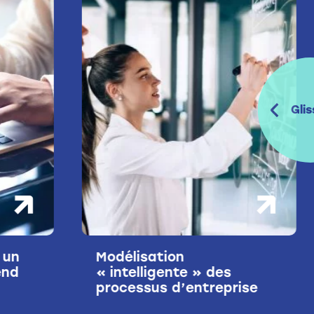
Glis
Conception de la
(ré)organisation
ise