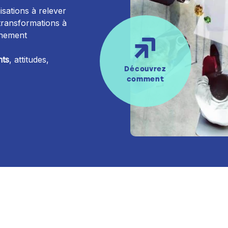
isations à relever
ransformations à
onnement
ts
, attitudes,
Découvrez
comment