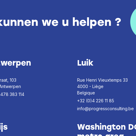
kunnen we u helpen ?
twerpen
Luik
raat, 103
Rue Henri Vieuxtemps 33
 Antwerpen
4000 - Liège
Belgique
)478 383 114
+32 (0)4 226 11 85
info@progressconsulting.be
ijs
Washington D