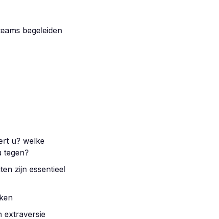
 teams begeleiden
ert u? welke
u tegen?
en zijn essentieel
jken
 extraversie