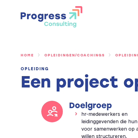
Ga
naar
de
inhoud
HOME
OPLEIDINGEN/COACHINGS
OPLEIDI
OPLEIDING
Een project 
Doelgroep
hr-medewerkers en
leidinggevenden die hu
voor samenwerken op a
willen structureren.