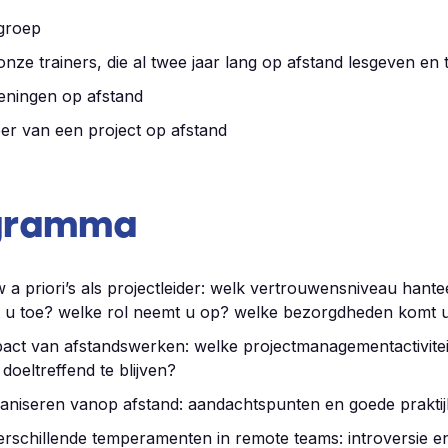
groep
nze trainers, die al twee jaar lang op afstand lesgeven en
eningen op afstand
er van een project op afstand
gramma
a priori’s als projectleider: welk vertrouwensniveau hante
t u toe? welke rol neemt u op? welke bezorgdheden komt 
pact van afstandswerken: welke projectmanagementactiviteit
doeltreffend te blijven?
ganiseren vanop afstand: aandachtspunten en goede prakti
schillende temperamenten in remote teams: introversie en