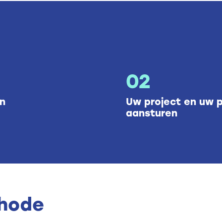
02
en
Uw project en uw 
aansturen
hode