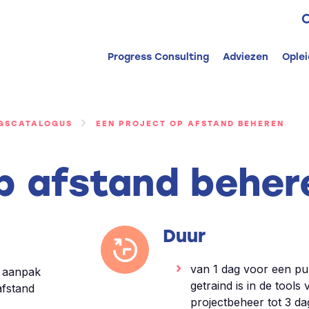
Z
n
Progress Consulting
Adviezen
Ople
NGSCATALOGUS
EEN PROJECT OP AFSTAND BEHEREN
op afstand beher
Duur
van 1 dag voor een pub
n aanpak
getraind is in de tools
fstand
projectbeheer tot 3 da