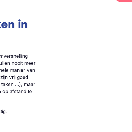
en in
omversnelling
ullen nooit meer
onele manier van
jn vrij goed
e taken …), maar
 op afstand te
ig.