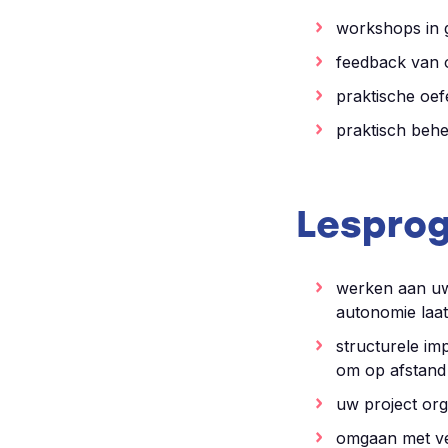
workshops in 
feedback van o
praktische oef
praktisch behe
Lespro
werken aan uw 
autonomie laa
structurele im
om op afstand 
uw project or
omgaan met ver