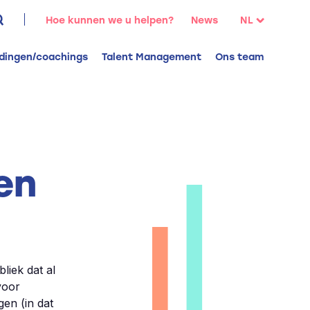
oeken
Hoe kunnen we u helpen?
News
NL
aar:
FR
idingen/coachings
Talent Management
Ons team
EN
en
liek dat al
 voor
gen (in dat