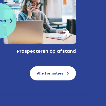
ren
Prospecteren op afstand
Te
Alle formaties