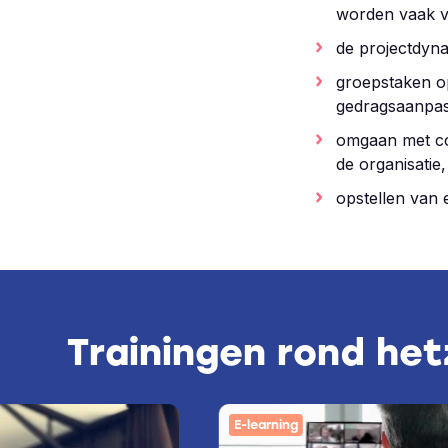
worden vaak v
de projectdyna
groepstaken op
gedragsaanpas
omgaan met com
de organisatie
opstellen van 
Trainingen rond he
E-learning