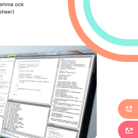
gramma ook
beheer)