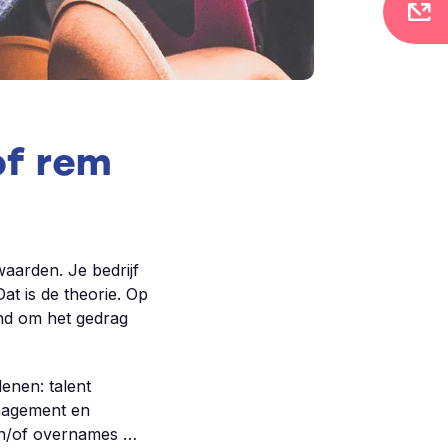
of rem
waarden. Je bedrijf
at is de theorie. Op
end om het gedrag
enen: talent
nagement en
 en/of overnames …