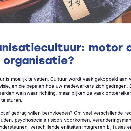
nisatiecultuur: motor 
 organisatie?
ur is moeilijk te vatten. Cultuur wordt vaak gekoppeld aan 
 visie, en die bepalen hoe uw medewerkers zich gedragen. D
aarden weliswaar richting, maar blijken ze vaak ontoereik
te sturen.
tief gedrag willen beïnvloeden? Om veel verschillende red
uden, psychosociale risico’s voorkomen, veranderingsma
dersteunen, verschillende entiteiten integreren bij fusies