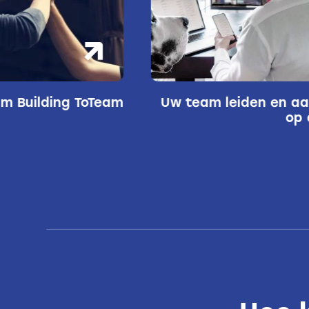
iden en aansturen
Een project op
op afstand