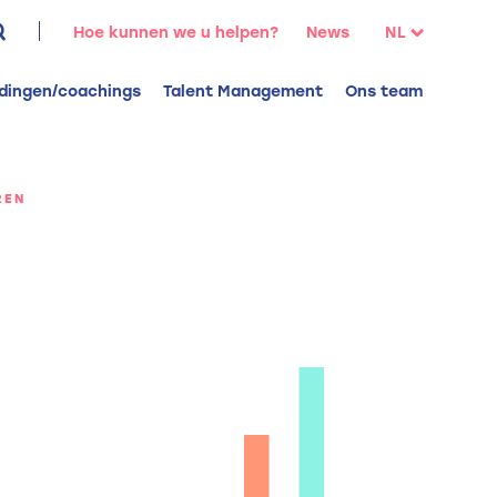
oeken
Hoe kunnen we u helpen?
News
NL
aar:
FR
idingen/coachings
Talent Management
Ons team
EN
REN