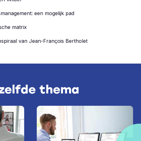
smanagement: een mogelijk pad
sche matrix
iespiraal van Jean-François Bertholet
tzelfde thema
E-learning