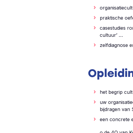
organisatiecul
praktische oef
casestudies r
cultuur’ …
zelfdiagnose en
Opleid
het begrip cul
uw organisatie
bijdragen van 
een concrete e
o de 4Q van K