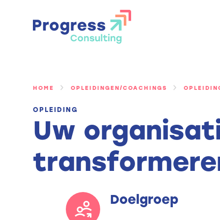
Ga
naar
de
inhoud
HOME
OPLEIDINGEN/COACHINGS
OPLEIDI
OPLEIDING
Uw organisat
transformere
Doelgroep