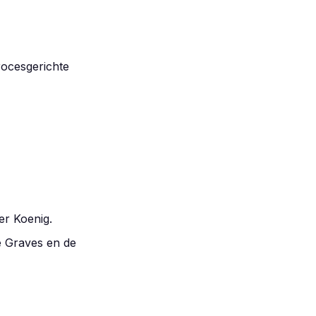
rocesgerichte
er Koenig.
e Graves en de