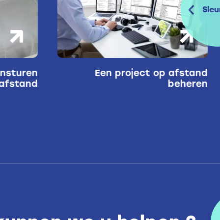
Sleu
 afstand
Uw klantrelaties op afstand
beheren
beheren