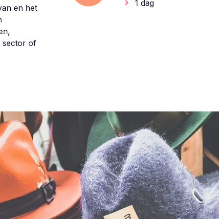
1 dag
van en het
n
en,
 sector of