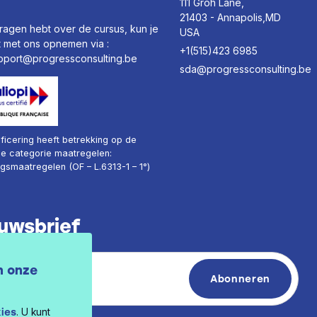
111 Groh Lane,
21403 - Annapolis,MD
vragen hebt over de cursus, kun je
USA
t met ons opnemen via :
+1(515)423 6985
pport@progressconsulting.be
sda@progressconsulting.be
ificering heeft betrekking op de
e categorie maatregelen:
ngsmaatregelen (OF – L.6313-1 – 1°)
uwsbrief
n onze
ies
. U kunt