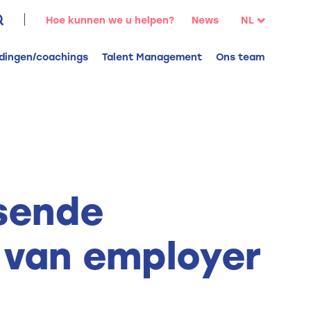
oeken
Hoe kunnen we u helpen?
News
NL
aar:
FR
idingen/coachings
Talent Management
Ons team
EN
sende
 van employer