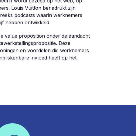
edrijf wordt gezegd op het web, op
rs. Louis Vuitton benadrukt zijn
n reeks podcasts waarin werknemers
ijf hebben ontwikkeld.
e value proposition onder de aandacht
tewerkstellingspropositie. Deze
eloningen en voordelen die werknemers
miskenbare invloed heeft op het