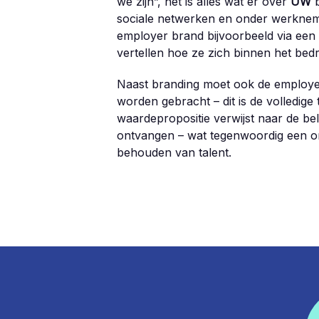
we zijn”, het is alles wat er over
UW
b
sociale netwerken en onder werkneme
employer brand bijvoorbeeld via ee
vertellen hoe ze zich binnen het bedr
Naast branding moet ook de employe
worden gebracht – dit is de volledige 
waardepropositie verwijst naar de b
ontvangen – wat tegenwoordig een on
behouden van talent.