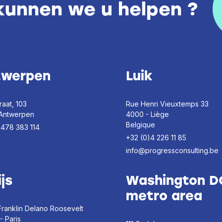
kunnen we u helpen ?
twerpen
Luik
raat, 103
Rue Henri Vieuxtemps 33
 Antwerpen
4000 - Liège
Belgique
)478 383 114
+32 (0)4 226 11 85
info@progressconsulting.be
ijs
Washington D
metro area
Franklin Delano Roosevelt
- Paris