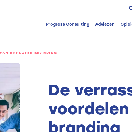
Z
n
Progress Consulting
Adviezen
Ople
 VAN EMPLOYER BRANDING
De verras
voordelen
branding