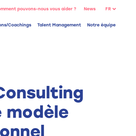
:
mment pouvons-nous vous aider ?
News
FR
NL
ons/Coachings
Talent Management
Notre équipe
EN
Consulting
e modèle
ionnel