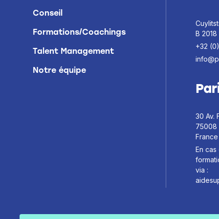
Conseil
Cuylitst
Formations/Coachings
B 2018
+32 (0
Talent Management
info@p
Notre équipe
Par
30 Av. 
75008 
France
En cas 
format
via :
aidesu