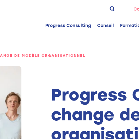
Rechercher 
Co
Progress Consulting
Conseil
Formati
ANGE DE MODÈLE ORGANISATIONNEL
Progress 
change d
organisat