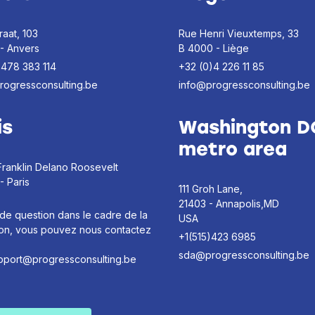
raat, 103
Rue Henri Vieuxtemps, 33
 - Anvers
B 4000 - Liège
)478 383 114
+32 (0)4 226 11 85
rogressconsulting.be
info@progressconsulting.be
is
Washington D
metro area
Franklin Delano Roosevelt
- Paris
111 Groh Lane,
21403 - Annapolis,MD
de question dans le cadre de la
USA
ion, vous pouvez nous contactez
+1(515)423 6985
sda@progressconsulting.be
pport@progressconsulting.be