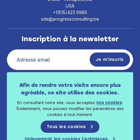
USA
+1(515)423 6985
sda@progressconsulting.be
Inscription à la newsletter
J’ai pris connaissance de la politique de vie
Afin de rendre votre visite encore plus
privée
.
disponible ici
agréable, ce site utilise des cookies.
En consultant notre site, vous acceptez
.
nos cookies
Évidemment, vous pouvez modifier les paramètres des
cookies à tout moment.
Tous les cookies
© 2026 Progress Consulting - Tous droits réservés
Politique de confidentialité
Politique de cookies
Uniquement les cookies techniques