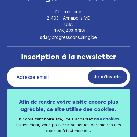
111 Groh Lane,
21403 - Annapolis,MD
USA
+1(515)423 6985
sda@progressconsulting.be
Inscription à la newsletter
J’ai pris connaissance de la politique de vie
Afin de rendre votre visite encore plus
privée
.
disponible ici
agréable, ce site utilise des cookies.
En consultant notre site, vous acceptez
.
nos cookies
Évidemment, vous pouvez modifier les paramètres des
cookies à tout moment.