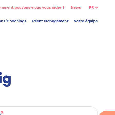
:
mment pouvons-nous vous aider ?
News
FR
NL
ons/Coachings
Talent Management
Notre équipe
EN
ig