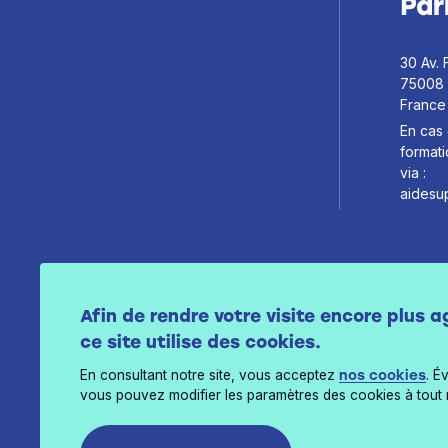
Par
30 Av. 
75008 
France
En cas 
format
via :
aidesu
Inscription à l
Afin de rendre votre visite encore plus a
ce site utilise des cookies.
En consultant notre site, vous acceptez
nos cookies
. É
vous pouvez modifier les paramètres des cookies à tout
J’ai pris connaissance d