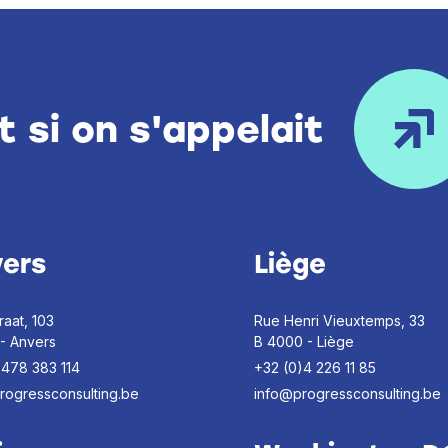
t si on s'appelait
ers
Liège
raat, 103
Rue Henri Vieuxtemps, 33
 - Anvers
B 4000 - Liège
)478 383 114
+32 (0)4 226 11 85
rogressconsulting.be
info@progressconsulting.be