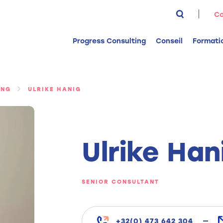
Rechercher 
Co
Progress Consulting
Conseil
Formati
ING
ULRIKE HANIG
Ulrike Han
SENIOR CONSULTANT
+32(0) 473 642 304