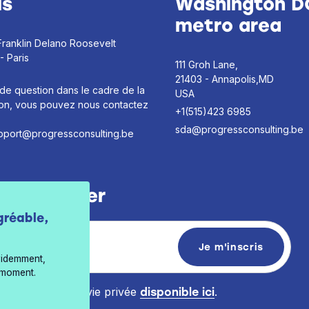
is
Washington D
metro area
Franklin Delano Roosevelt
- Paris
111 Groh Lane,
21403 - Annapolis,MD
de question dans le cadre de la
USA
ion, vous pouvez nous contactez
+1(515)423 6985
sda@progressconsulting.be
pport@progressconsulting.be
a newsletter
gréable,
videmment,
 moment.
e la politique de vie privée
.
disponible ici