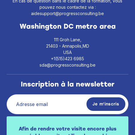
En cas de question dans le cadre de la formation, vous
pouvez nous contactez via :
aidesupport@progressconsulting.be
Washington DC metro area
111 Groh Lane,
21403 - Annapolis,MD
USA
+1(515)423 6985
sda@progressconsulting.be
Inscription à la newsletter
J’ai pris connaissance de la politique de vie
Afin de rendre votre visite encore plus
privée
.
disponible ici