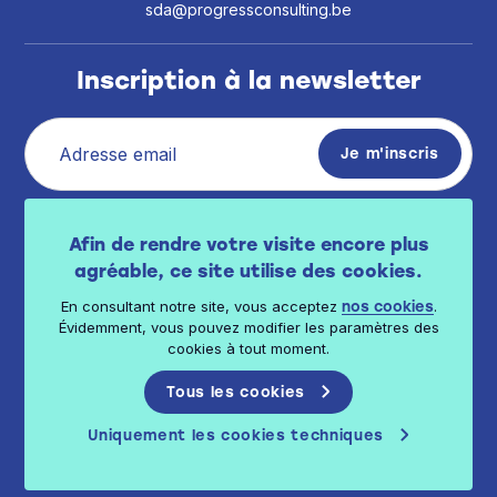
sda@progressconsulting.be
Inscription à la newsletter
J’ai pris connaissance de la politique de vie
Afin de rendre votre visite encore plus
privée
.
disponible ici
agréable, ce site utilise des cookies.
En consultant notre site, vous acceptez
.
nos cookies
Évidemment, vous pouvez modifier les paramètres des
cookies à tout moment.
Tous les cookies
© 2026 Progress Consulting - Tous droits réservés
Politique de confidentialité
Politique de cookies
Uniquement les cookies techniques
Conditions générales
Conditions générales de vente