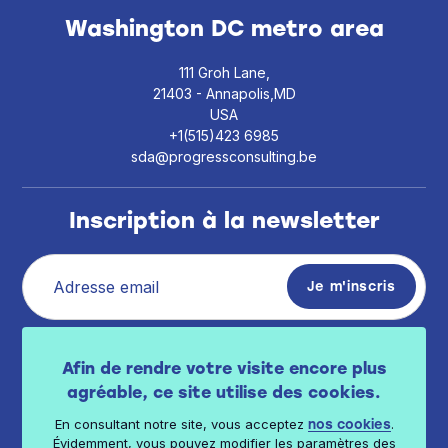
Washington DC metro area
111 Groh Lane,
21403 - Annapolis,MD
USA
+1(515)423 6985
sda@progressconsulting.be
Inscription à la newsletter
J’ai pris connaissance de la politique de vie
Afin de rendre votre visite encore plus
privée
.
disponible ici
agréable, ce site utilise des cookies.
En consultant notre site, vous acceptez
.
nos cookies
Évidemment, vous pouvez modifier les paramètres des